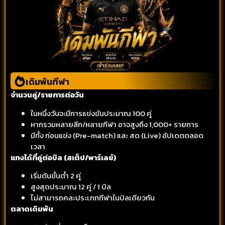
เดิมพันกีฬา
จำนวนคู่/รายการต่อวัน
ในหนึ่งวันจะมีการแข่งขันประมาณ 100 คู่
หากรวมหลายลีก/หลายกีฬา อาจสูงถึง 1,000+ รายการ
มีทั้ง ก่อนแข่ง (Pre-match) และ สด (Live) อัปเดตตลอด
เวลา
แทงได้กี่คู่ต่อบิล (สเต็ป/พาร์เลย์)
เริ่มต้นขั้นต่ำ 2 คู่
สูงสุดประมาณ 12 คู่ / 1 บิล
ไม่สามารถคละประเภทกีฬาในบิลเดียวกัน
ตลาดเดิมพัน