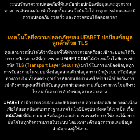
ระบบรักษาความปลอดภัยที่ทันสมัย ช่วยปกป้องข้อมูลและธุรกรรม
ทางการเงินของสมาชิกในทุกขั้นตอน จึงมั่นใจได้ว่าทุกการฝากถอนจะมี
ความปลอดภัย รวดเร็ว และตรวจสอบได้ตลอดเวลา
เทคโนโลยีความปลอดภัยของ UFABET ปกป้องข้อมูล
ลูกค้าด้วย TLS
คุณสามารถมั่นใจได้ว่าข้อมูลที่ได้ทำการกรอกหรือส่งเข้าระบบจะได้รับ
การปกป้องอย่างดีที่สุด เพราะ
UFABET.COM
ได้นำเทคโนโลยีการเข้า
รหัส
TLS (Transport Layer Security)
มาใช้ในการปกป้องข้อมูลทุก
การรับส่งภายในระบบ ทั้งข้อมูลส่วนตัว ข้อมูลการเข้าสู่ระบบ หรือข้อมูล
ทางการเงิน ทั้งหมดจะถูกเข้ารหัสก่อนส่งผ่านเครือข่าย เพื่อป้องกันการ
เข้าถึงจากบุคคลที่ไม่ได้รับอนุญาต ช่วยลดความเสี่ยงจากการโจมตีทาง
ไซเบอร์และการดักจับข้อมูลระหว่างทาง
UFABET
ยังมีการตรวจสอบและอัปเดตระบบความปลอดภัยอย่างต่อเนื่อง
เพื่อให้สอดคล้องกับมาตรฐานเทคโนโลยีปัจจุบัน ส่งผลให้เราเป็น
เว็บ
พนันไทย
ที่มีความน่าเชื่อถือสูง และสามารถรองรับการใช้งานได้อย่าง
มั่นใจในทุกกิจกรรมภายในระบบ โดยเฉพาะด้านธุรกรรมและข้อมูล
สำคัญของผู้ใช้งาน