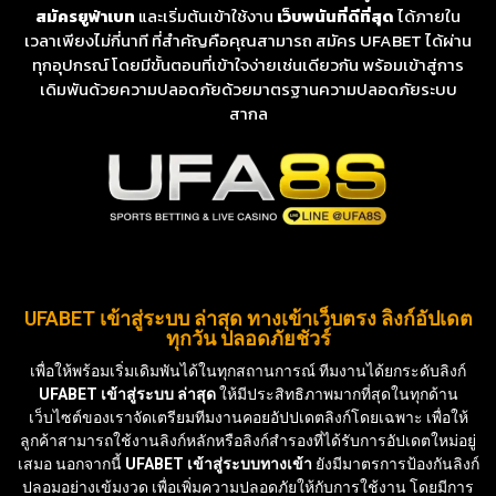
สมัครยูฟ่าเบท
และเริ่มต้นเข้าใช้งาน
เว็บพนันที่ดีที่สุด
ได้ภายใน
เวลาเพียงไม่กี่นาที ที่สำคัญคือคุณสามารถ สมัคร UFABET ได้ผ่าน
ทุกอุปกรณ์ โดยมีขั้นตอนที่เข้าใจง่ายเช่นเดียวกัน พร้อมเข้าสู่การ
เดิมพันด้วยความปลอดภัยด้วยมาตรฐานความปลอดภัยระบบ
สากล
UFABET เข้าสู่ระบบ ล่าสุด ทางเข้าเว็บตรง ลิงก์อัปเดต
ทุกวัน ปลอดภัยชัวร์
เพื่อให้พร้อมเริ่มเดิมพันได้ในทุกสถานการณ์ ทีมงานได้ยกระดับลิงก์
UFABET เข้าสู่ระบบ ล่าสุด
ให้มีประสิทธิภาพมากที่สุดในทุกด้าน
เว็บไซต์ของเราจัดเตรียมทีมงานคอยอัปปเดตลิงก์โดยเฉพาะ เพื่อให้
ลูกค้าสามารถใช้งานลิงก์หลักหรือลิงก์สำรองที่ได้รับการอัปเดตใหม่อยู่
เสมอ นอกจากนี้
UFABET เข้าสู่ระบบทางเข้า
ยังมีมาตรการป้องกันลิงก์
ปลอมอย่างเข้มงวด เพื่อเพิ่มความปลอดภัยให้กับการใช้งาน โดยมีการ