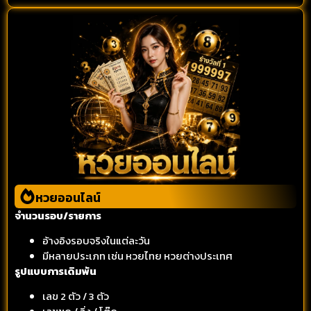
หวยออนไลน์
จำนวนรอบ/รายการ
อ้างอิงรอบจริงในแต่ละวัน
มีหลายประเภท เช่น หวยไทย หวยต่างประเทศ
รูปแบบการเดิมพัน
เลข 2 ตัว / 3 ตัว