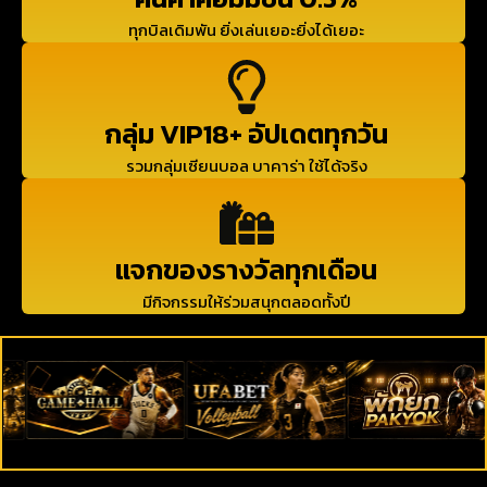
ทุกบิลเดิมพัน ยิ่งเล่นเยอะยิ่งได้เยอะ
กลุ่ม VIP18+ อัปเดตทุกวัน
รวมกลุ่มเซียนบอล บาคาร่า ใช้ได้จริง
แจกของรางวัลทุกเดือน
มีกิจกรรมให้ร่วมสนุกตลอดทั้งปี