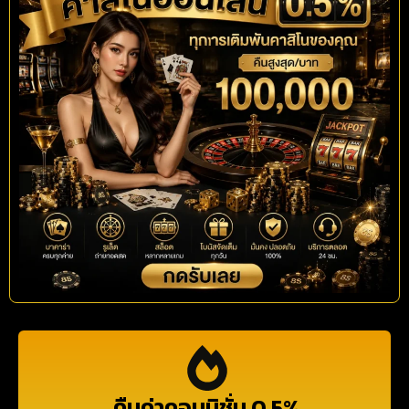
คืนค่าคอมมิชั่น 0.5%