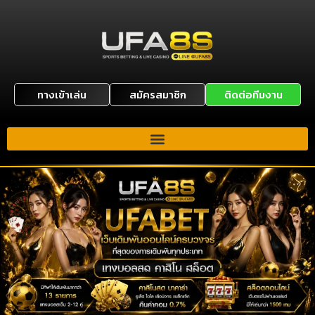
ทางเข้าเล่น
สมัครสมาชิก
ติดต่อทีมงาน