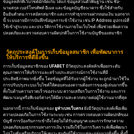
ข้อมูลหลักที่เว็บไซต์มักจัดเก็บ ได้แก่ ข้อมูลส่วนตัวพื้นฐาน เช่น ชื่อ-
นามสกุล เบอร์โทรศัพท์ อีเมล และข้อมูลบัญชีธนาคาร ซึ่งใช้สำหรับ
ยืนยันตัวตน การสมัครสมาชิก และการทำธุรกรรมฝากถอนเงิน นอกจาก
นี้ ระบบอาจมีการบันทึกข้อมูลการเข้าใช้งาน เช่น IP Address อุปกรณ์ที่
ใช้เข้าสู่ระบบ และประวัติการใช้งานภายในเว็บไซต์ เพื่อช่วยเพิ่มความ
ปลอดภัยและตรวจสอบความผิดปกติในการใช้งานบัญชีของสมาชิก
วัตถุประสงค์ในการเก็บข้อมูลสมาชิก เพื่อพัฒนาการ
ให้บริการที่ดียิ่งขึ้น
การเก็บข้อมูลสมาชิกของ
UFABET
มีวัตถุประสงค์หลักเพื่อยกระดับ
คุณภาพการให้บริการและสร้างประสบการณ์การใช้งานที่มี
ประสิทธิภาพมากยิ่งขึ้น โดยข้อมูลที่ได้รับจากผู้ใช้งาน จะถูกนำมาใช้ใน
การปรับปรุงระบบเว็บไซต์ให้ตอบสนองความต้องการของผู้เล่นมากขึ้น
ทั้งในด้านความรวดเร็วของระบบ ความเสถียรในการใช้งาน และการ
พัฒนาเมนูหรือฟีเจอร์ต่างๆให้มีความสะดวกสบายต่อผู้ใช้งานมากที่สุด
นอกจากนี้ การเก็บข้อมูลของ
ยูฟ่าเบทเว็บตรง
ยังมีวัตถุประสงค์เพื่อเพิ่ม
ความปลอดภัยในการใช้งานระบบ เช่น การตรวจสอบความผิดปกติของ
บัญชี การป้องกันการเข้าถึงโดยไม่ได้รับอนุญาต และการรักษาความ
ปลอดภัยของธุรกรรมทางการเงิน รวมถึงใช้ในการวิเคราะห์เพื่อพัฒนา
โปรโมชั่นหรือบริการให้เหมาะสมกับผู้ใช้งานแต่ละกลุ่มมากยิ่งขึ้น ทั้งนี้